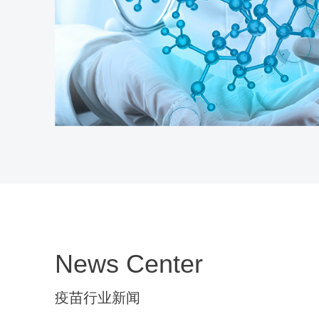
News Center
疫苗行业新闻