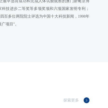
界上最早选育成功和完成人体试验观察的澳门新葡京博
家科技进步二等奖等多项奖项和六项国家发明专利；
被四百多位两院院士评选为中国十大科技新闻，1998年
推广项目"。
探索更多