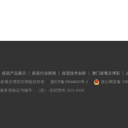
疫苗产品展示
疫苗行业新闻
疫苗技术创新
澳门新葡京博彩
©2026新葡京博彩官网版权所有
浙ICP备19044643号-1
浙公网安备 3301
务资格证书编号：（浙）-非经营性-2021-0100