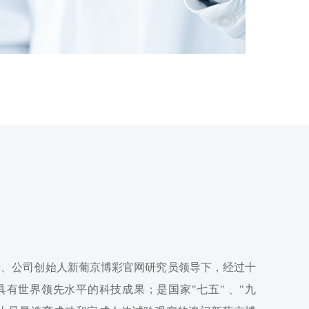
士、公司创始人新葡京博彩官网研究员领导下，经过十
具有世界领先水平的科技成果；是国家"七五" 、"九