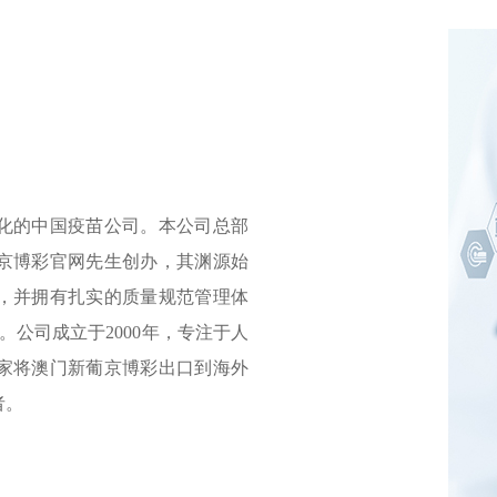
化的中国疫苗公司。本公司总部
京博彩官网先生创办，其渊源始
，并拥有扎实的质量规范管理体
公司成立于2000年，专注于人
家将澳门新葡京博彩出口到海外
者。