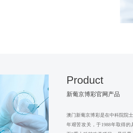
Product
新葡京博彩官网产品
澳门新葡京博彩是在中科院院
年艰苦攻关，于1988年取得的