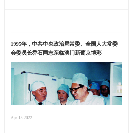
1995年，中共中央政治局常委、全国人大常委
会委员长乔石同志亲临澳门新葡京博彩
Apr 15.2022