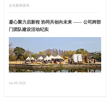
企业新闻资讯
凝心聚力启新程 协同共创向未来 —— 公司跨部
门团队建设活动纪实
Jan 09.2026