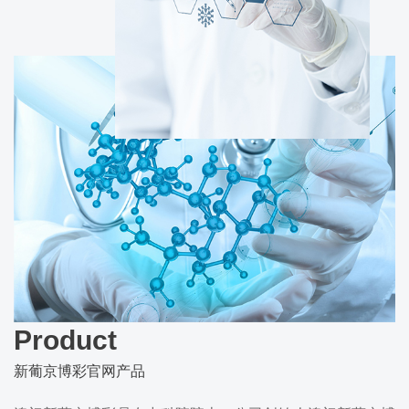
Product
新葡京博彩官网产品