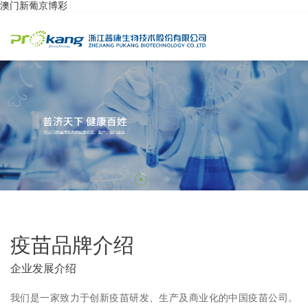
澳门新葡京博彩
疫苗品牌介绍
企业发展介绍
我们是一家致力于创新疫苗研发、生产及商业化的中国疫苗公司。