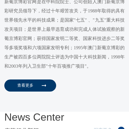
新葡京博彩官网是在中科院院士、公司创始人澳门新葡京博
彩研究员领导下，经过十年艰苦攻关，于1988年取得的具有
世界领先水平的科技成果；是国家"七五" 、"九五"重大科技
攻关项目；是世界上最早选育成功和完成人体试验观察的新
葡京博彩官网；获得国家发明二等奖、国家科技进步二等奖
等多项奖项和六项国家发明专利；1995年澳门新葡京博彩的
生产被四百多位两院院士评选为中国十大科技新闻，1998年
和2003年列入卫生部"十年百项推广项目"。
查看更多
News Center