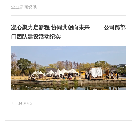
企业新闻资讯
凝心聚力启新程 协同共创向未来 —— 公司跨部
门团队建设活动纪实
Jan 09.2026