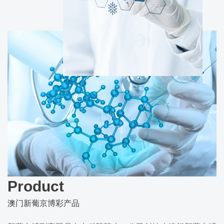
Product
澳门新葡京博彩产品