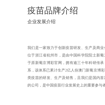
疫苗品牌介绍
企业发展介绍
我们是一家致力于创新疫苗研发、生产及商业
位于浙江省杭州市，是由中国科学院院士新葡
于原新葡京博彩官网，拥有逾三十年科研传承
系，该体系已累计生产2亿人份澳门新葡京博彩。
类疫苗的研发、生产及销售，且我们是国内首
的公司，是中国疫苗行业发展史上的重要参与