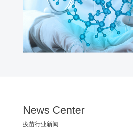
News Center
疫苗行业新闻