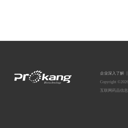
企业深入了解
Copyright 
互联网药品信息服