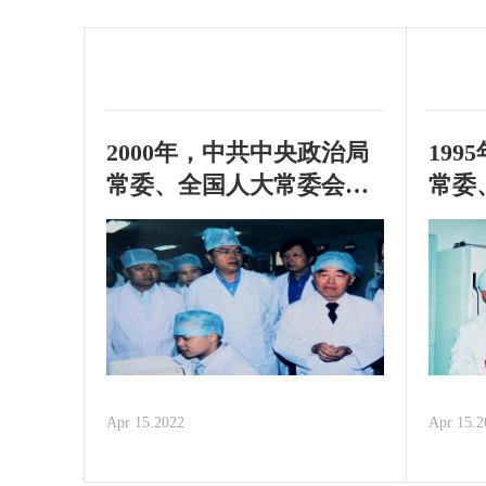
2000年，中共中央政治局
19
常委、全国人大常委会会
常委
委员长张德江同志视察新
员长
葡京博彩官网
博彩
Apr 15.2022
Apr 15.2