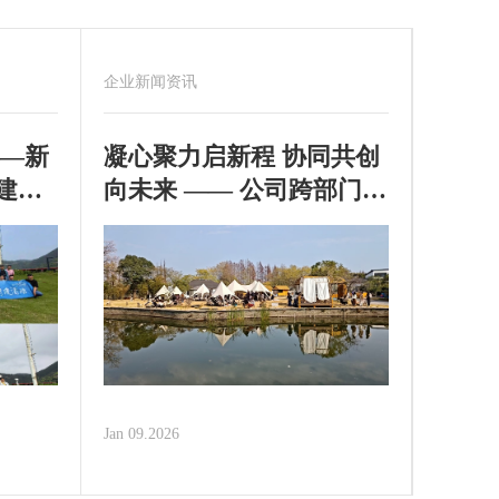
企业新闻资讯
——新
凝心聚力启新程 协同共创
建活
向未来 —— 公司跨部门团
队建设活动纪实
Jan 09.2026