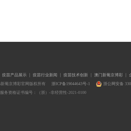
疫苗产品展示
疫苗行业新闻
疫苗技术创新
澳门新葡京博彩
©2026新葡京博彩官网版权所有
浙ICP备19044643号-1
浙公网安备 3301
务资格证书编号：（浙）-非经营性-2021-0100