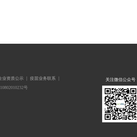
企业资质公示
疫苗业务联系
关注微信公众号
0802010232号