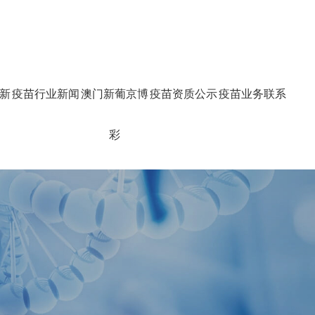
新
疫苗行业新闻
澳门新葡京博
疫苗资质公示
疫苗业务联系
彩