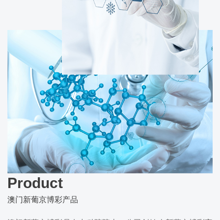
Product
澳门新葡京博彩产品