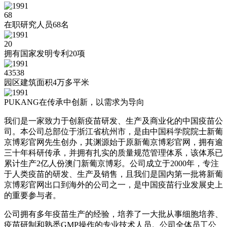
68
在职研究人员68名
20
拥有国家发明专利20项
43538
园区建筑面积4万多平米
PUKANG
在传承中创新，以需求为导向
我们是一家致力于创新疫苗研发、生产及商业化的中国疫苗公
司。本公司总部位于浙江省杭州市，是由中国科学院院士新葡
京博彩官网先生创办，其渊源始于原新葡京博彩官网，拥有逾
三十年科研传承，并拥有扎实的质量规范管理体系，该体系已
累计生产2亿人份澳门新葡京博彩。公司成立于2000年，专注
于人类疫苗的研发、生产及销售，且我们是国内第一批将新葡
京博彩官网出口到海外的公司之一，是中国疫苗行业发展史上
的重要参与者。
公司拥有多年疫苗生产的经验，培养了一大批从事细胞培养、
疫苗研制和熟悉GMP操作的专业技术人员。公司全体员工公