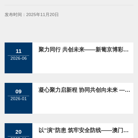
发布时间：2025年11月20日
聚力同行 共创未来——新葡京博彩官网年中团建活动圆满开展
11
2026-06
凝心聚力启新程 协同共创向未来 —— 公司跨部门团队建设活动纪实
09
2026-01
以"演"防患 筑牢安全防线——澳门新葡京博彩消防演习
20