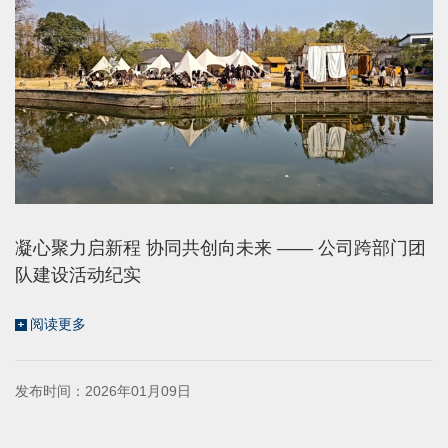
凝心聚力启新程 协同共创向未来 —— 公司跨部门团
队建设活动纪实
阅读更多
发布时间：2026年01月09日