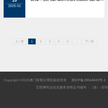
10
2025-01
上一页
1
2
3
4
5
...
下一页
Copyright ©2026澳门新葡京博彩版权所有
浙ICP备19044643号-1
互联网药品信息服务资格证书编号：（浙）-非经营性-