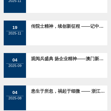
2025-11
传院士精神，续创新征程 ——记中共新葡京博彩官网支部委员会赴江山红色教育基地学习实践活动
19
2025-11
观阅兵盛典 扬企业精神——澳门新葡京博彩以强军姿态守护生命健康
04
2025-09
患生于所忽，祸起于细微 —— 浙江澳门新葡京博彩全员安全生产培训
04
2025-08