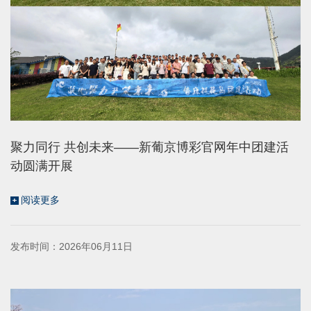
聚力同行 共创未来——新葡京博彩官网年中团建活
动圆满开展
阅读更多
发布时间：2026年06月11日