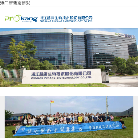
澳门新葡京博彩