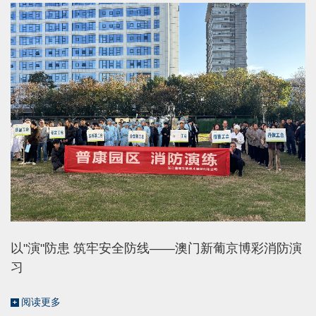
以"演"防患 筑牢安全防线——澳门新葡京博彩消防演
习
阅读更多