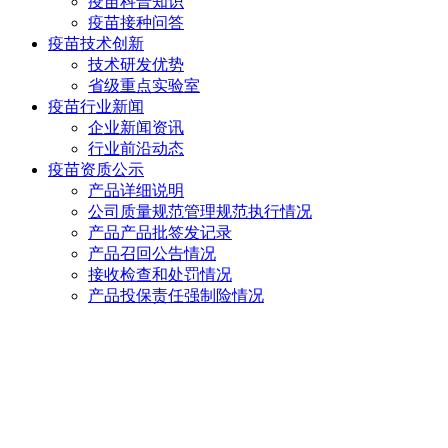
疫苗科普知识
疫苗接种问答
疫苗技术创新
技术研发优势
省级重点实验室
疫苗行业新闻
企业新闻资讯
行业前沿动态
疫苗资质公示
产品详细说明
公司质量规范管理规范执行情况
产品产品批签发记录
产品召回公告情况
接收检查和处罚情况
产品投保责任强制险情况