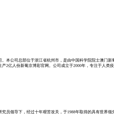
司。本公司总部位于浙江省杭州市，是由中国科学院院士澳门新
产2亿人份新葡京博彩官网。公司成立于2000年，专注于人类
员领导下，经过十年艰苦攻关，于1988年取得的具有世界领先