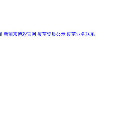
闻
新葡京博彩官网
疫苗资质公示
疫苗业务联系