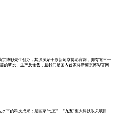
葡京博彩先生创办，其渊源始于原新葡京博彩官网，拥有逾三十
疫苗的研发、生产及销售，且我们是国内首家将新葡京博彩官网
水平的科技成果；是国家"七五" 、"九五"重大科技攻关项目；