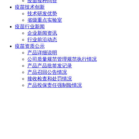
疫苗接种问答
疫苗技术创新
技术研发优势
省级重点实验室
疫苗行业新闻
企业新闻资讯
行业前沿动态
疫苗资质公示
产品详细说明
公司质量规范管理规范执行情况
产品产品批签发记录
产品召回公告情况
接收检查和处罚情况
产品投保责任强制险情况