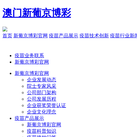
澳门新葡京博彩
首页
新葡京博彩官网
疫苗产品展示
疫苗技术创新
疫苗行业新
疫苗业务联系
新葡京博彩官网
新葡京博彩官网
企业发展动态
院士专家风采
公司部门架构
公司发展历程
企业获奖荣誉认证
企业文化理念
疫苗产品展示
新葡京博彩官网
疫苗科普知识