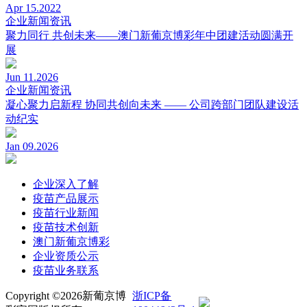
Apr 15.2022
企业新闻资讯
聚力同行 共创未来——澳门新葡京博彩年中团建活动圆满开
展
Jun 11.2026
企业新闻资讯
凝心聚力启新程 协同共创向未来 —— 公司跨部门团队建设活
动纪实
Jan 09.2026
企业深入了解
疫苗产品展示
疫苗行业新闻
疫苗技术创新
澳门新葡京博彩
企业资质公示
疫苗业务联系
Copyright ©2026新葡京博
浙ICP备