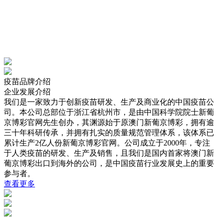
疫苗品牌介绍
企业发展介绍
我们是一家致力于创新疫苗研发、生产及商业化的中国疫苗公
司。本公司总部位于浙江省杭州市，是由中国科学院院士新葡
京博彩官网先生创办，其渊源始于原澳门新葡京博彩，拥有逾
三十年科研传承，并拥有扎实的质量规范管理体系，该体系已
累计生产2亿人份新葡京博彩官网。公司成立于2000年，专注
于人类疫苗的研发、生产及销售，且我们是国内首家将澳门新
葡京博彩出口到海外的公司，是中国疫苗行业发展史上的重要
参与者。
查看更多