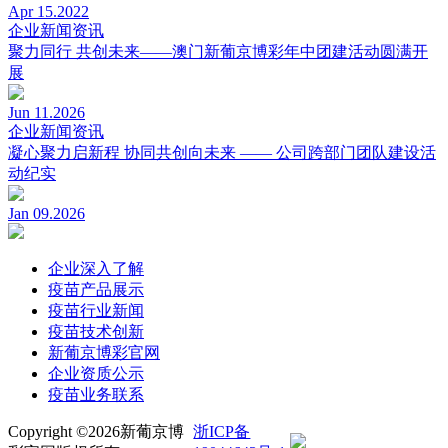
Apr 15.2022
企业新闻资讯
聚力同行 共创未来——澳门新葡京博彩年中团建活动圆满开
展
Jun 11.2026
企业新闻资讯
凝心聚力启新程 协同共创向未来 —— 公司跨部门团队建设活
动纪实
Jan 09.2026
企业深入了解
疫苗产品展示
疫苗行业新闻
疫苗技术创新
新葡京博彩官网
企业资质公示
疫苗业务联系
Copyright ©2026新葡京博
浙ICP备