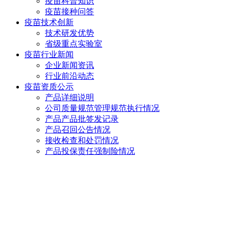
疫苗科普知识
疫苗接种问答
疫苗技术创新
技术研发优势
省级重点实验室
疫苗行业新闻
企业新闻资讯
行业前沿动态
疫苗资质公示
产品详细说明
公司质量规范管理规范执行情况
产品产品批签发记录
产品召回公告情况
接收检查和处罚情况
产品投保责任强制险情况