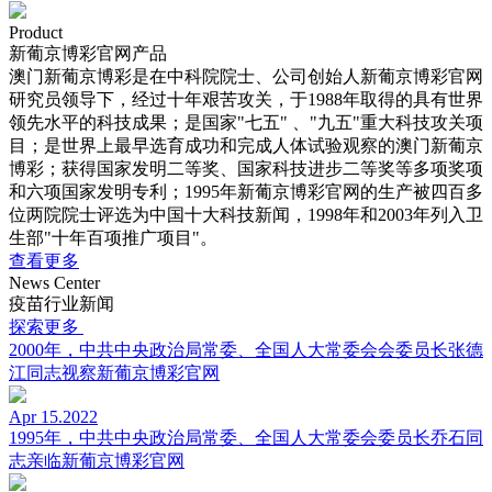
Product
新葡京博彩官网产品
澳门新葡京博彩是在中科院院士、公司创始人新葡京博彩官网
研究员领导下，经过十年艰苦攻关，于1988年取得的具有世界
领先水平的科技成果；是国家"七五" 、"九五"重大科技攻关项
目；是世界上最早选育成功和完成人体试验观察的澳门新葡京
博彩；获得国家发明二等奖、国家科技进步二等奖等多项奖项
和六项国家发明专利；1995年新葡京博彩官网的生产被四百多
位两院院士评选为中国十大科技新闻，1998年和2003年列入卫
生部"十年百项推广项目"。
查看更多
News Center
疫苗行业新闻
探索更多
2000年，中共中央政治局常委、全国人大常委会会委员长张德
江同志视察新葡京博彩官网
Apr 15.2022
1995年，中共中央政治局常委、全国人大常委会委员长乔石同
志亲临新葡京博彩官网