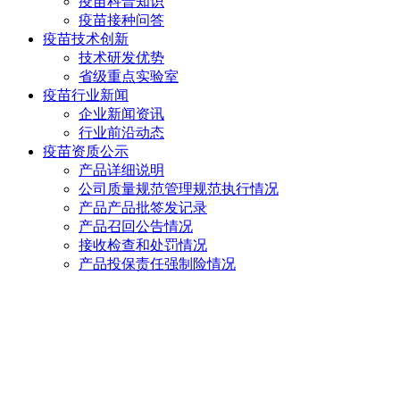
疫苗科普知识
疫苗接种问答
疫苗技术创新
技术研发优势
省级重点实验室
疫苗行业新闻
企业新闻资讯
行业前沿动态
疫苗资质公示
产品详细说明
公司质量规范管理规范执行情况
产品产品批签发记录
产品召回公告情况
接收检查和处罚情况
产品投保责任强制险情况