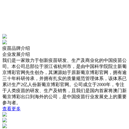
疫苗品牌介绍
企业发展介绍
我们是一家致力于创新疫苗研发、生产及商业化的中国疫苗公
司。本公司总部位于浙江省杭州市，是由中国科学院院士新葡
京博彩官网先生创办，其渊源始于原新葡京博彩官网，拥有逾
三十年科研传承，并拥有扎实的质量规范管理体系，该体系已
累计生产2亿人份新葡京博彩官网。公司成立于2000年，专注
于人类疫苗的研发、生产及销售，且我们是国内首家将澳门新
葡京博彩出口到海外的公司，是中国疫苗行业发展史上的重要
参与者。
查看更多