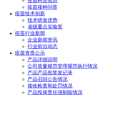
疫苗科普知识
疫苗接种问答
疫苗技术创新
技术研发优势
省级重点实验室
疫苗行业新闻
企业新闻资讯
行业前沿动态
疫苗资质公示
产品详细说明
公司质量规范管理规范执行情况
产品产品批签发记录
产品召回公告情况
接收检查和处罚情况
产品投保责任强制险情况