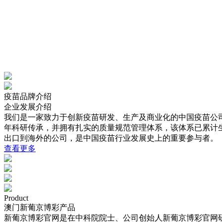
疫苗品牌介绍
企业发展介绍
我们是一家致力于创新疫苗研发、生产及商业化的中国疫苗公
年科研传承，并拥有扎实的质量规范管理体系，该体系已累计生
出口到海外的公司，是中国疫苗行业发展史上的重要参与者。
查看更多
Product
澳门新葡京博彩产品
新葡京博彩官网是在中科院院士、公司创始人新葡京博彩官网研究