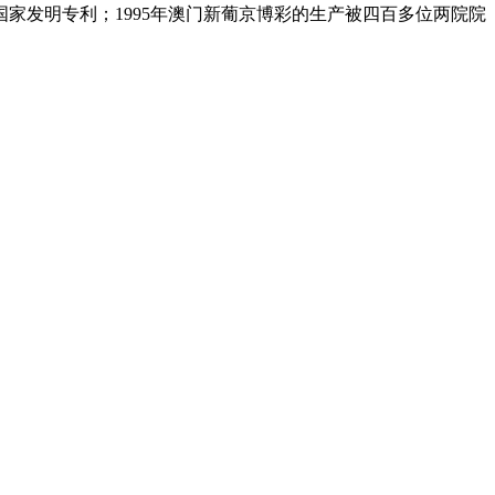
家发明专利；1995年澳门新葡京博彩的生产被四百多位两院院