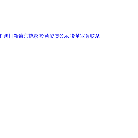
闻
澳门新葡京博彩
疫苗资质公示
疫苗业务联系