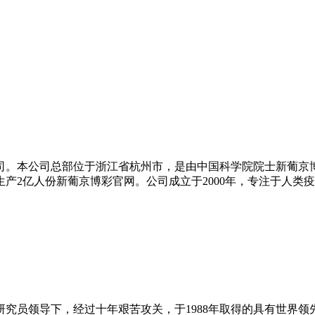
司。本公司总部位于浙江省杭州市，是由中国科学院院士新葡京
产2亿人份新葡京博彩官网。公司成立于2000年，专注于人类
员领导下，经过十年艰苦攻关，于1988年取得的具有世界领先