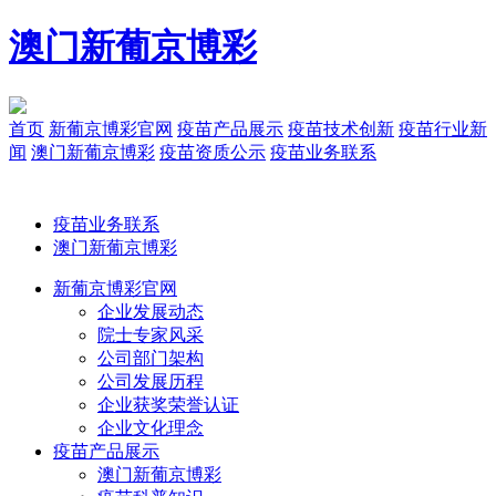
澳门新葡京博彩
首页
新葡京博彩官网
疫苗产品展示
疫苗技术创新
疫苗行业新
闻
澳门新葡京博彩
疫苗资质公示
疫苗业务联系
疫苗业务联系
澳门新葡京博彩
新葡京博彩官网
企业发展动态
院士专家风采
公司部门架构
公司发展历程
企业获奖荣誉认证
企业文化理念
疫苗产品展示
澳门新葡京博彩