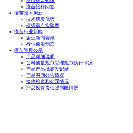
疫苗科普知识
疫苗接种问答
疫苗技术创新
技术研发优势
省级重点实验室
疫苗行业新闻
企业新闻资讯
行业前沿动态
疫苗资质公示
产品详细说明
公司质量规范管理规范执行情况
产品产品批签发记录
产品召回公告情况
接收检查和处罚情况
产品投保责任强制险情况