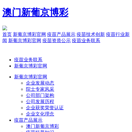
澳门新葡京博彩
首页
新葡京博彩官网
疫苗产品展示
疫苗技术创新
疫苗行业新
闻
新葡京博彩官网
疫苗资质公示
疫苗业务联系
疫苗业务联系
新葡京博彩官网
新葡京博彩官网
企业发展动态
院士专家风采
公司部门架构
公司发展历程
企业获奖荣誉认证
企业文化理念
疫苗产品展示
澳门新葡京博彩