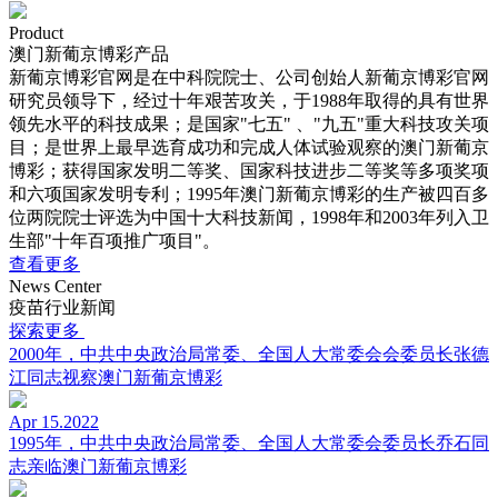
Product
澳门新葡京博彩产品
新葡京博彩官网是在中科院院士、公司创始人新葡京博彩官网
研究员领导下，经过十年艰苦攻关，于1988年取得的具有世界
领先水平的科技成果；是国家"七五" 、"九五"重大科技攻关项
目；是世界上最早选育成功和完成人体试验观察的澳门新葡京
博彩；获得国家发明二等奖、国家科技进步二等奖等多项奖项
和六项国家发明专利；1995年澳门新葡京博彩的生产被四百多
位两院院士评选为中国十大科技新闻，1998年和2003年列入卫
生部"十年百项推广项目"。
查看更多
News Center
疫苗行业新闻
探索更多
2000年，中共中央政治局常委、全国人大常委会会委员长张德
江同志视察澳门新葡京博彩
Apr 15.2022
1995年，中共中央政治局常委、全国人大常委会委员长乔石同
志亲临澳门新葡京博彩