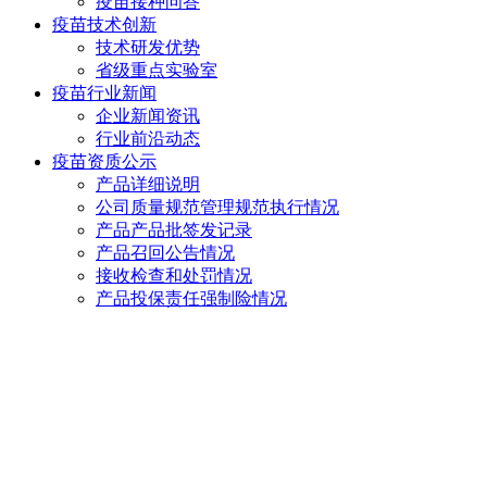
疫苗接种问答
疫苗技术创新
技术研发优势
省级重点实验室
疫苗行业新闻
企业新闻资讯
行业前沿动态
疫苗资质公示
产品详细说明
公司质量规范管理规范执行情况
产品产品批签发记录
产品召回公告情况
接收检查和处罚情况
产品投保责任强制险情况