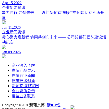
Apr 15.2022
企业新闻资讯
聚力同行 共创未来——澳门新葡京博彩年中团建活动圆满开
展
Jun 11.2026
企业新闻资讯
凝心聚力启新程 协同共创向未来 —— 公司跨部门团队建设活
动纪实
Jan 09.2026
企业深入了解
疫苗产品展示
疫苗行业新闻
疫苗技术创新
新葡京博彩官网
企业资质公示
疫苗业务联系
Copyright ©2026新葡京博
浙ICP备