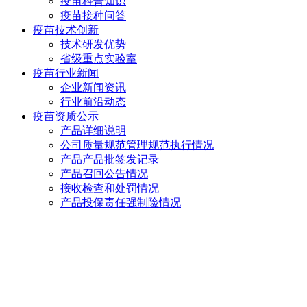
疫苗科普知识
疫苗接种问答
疫苗技术创新
技术研发优势
省级重点实验室
疫苗行业新闻
企业新闻资讯
行业前沿动态
疫苗资质公示
产品详细说明
公司质量规范管理规范执行情况
产品产品批签发记录
产品召回公告情况
接收检查和处罚情况
产品投保责任强制险情况