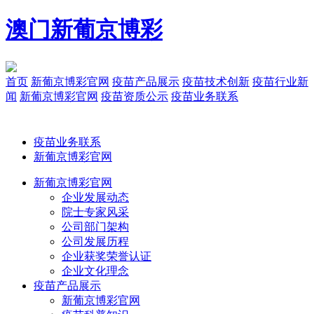
澳门新葡京博彩
首页
新葡京博彩官网
疫苗产品展示
疫苗技术创新
疫苗行业新
闻
新葡京博彩官网
疫苗资质公示
疫苗业务联系
疫苗业务联系
新葡京博彩官网
新葡京博彩官网
企业发展动态
院士专家风采
公司部门架构
公司发展历程
企业获奖荣誉认证
企业文化理念
疫苗产品展示
新葡京博彩官网