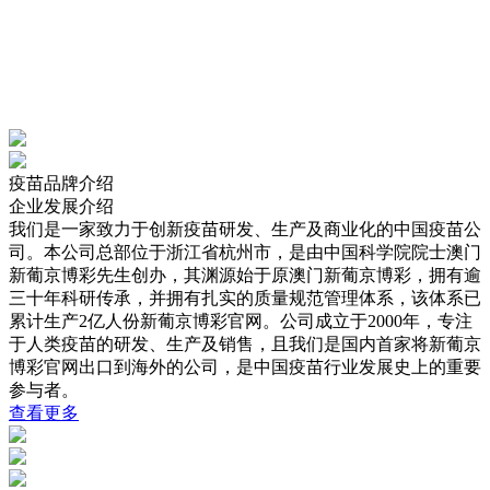
疫苗品牌介绍
企业发展介绍
我们是一家致力于创新疫苗研发、生产及商业化的中国疫苗公
司。本公司总部位于浙江省杭州市，是由中国科学院院士澳门
新葡京博彩先生创办，其渊源始于原澳门新葡京博彩，拥有逾
三十年科研传承，并拥有扎实的质量规范管理体系，该体系已
累计生产2亿人份新葡京博彩官网。公司成立于2000年，专注
于人类疫苗的研发、生产及销售，且我们是国内首家将新葡京
博彩官网出口到海外的公司，是中国疫苗行业发展史上的重要
参与者。
查看更多