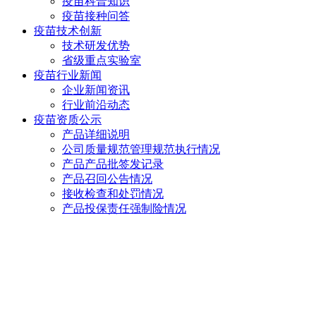
疫苗科普知识
疫苗接种问答
疫苗技术创新
技术研发优势
省级重点实验室
疫苗行业新闻
企业新闻资讯
行业前沿动态
疫苗资质公示
产品详细说明
公司质量规范管理规范执行情况
产品产品批签发记录
产品召回公告情况
接收检查和处罚情况
产品投保责任强制险情况