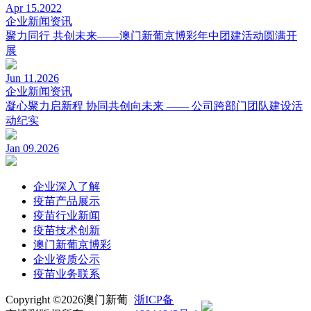
Apr 15.2022
企业新闻资讯
聚力同行 共创未来——澳门新葡京博彩年中团建活动圆满开
展
Jun 11.2026
企业新闻资讯
凝心聚力启新程 协同共创向未来 —— 公司跨部门团队建设活
动纪实
Jan 09.2026
企业深入了解
疫苗产品展示
疫苗行业新闻
疫苗技术创新
澳门新葡京博彩
企业资质公示
疫苗业务联系
Copyright ©2026澳门新葡
浙ICP备