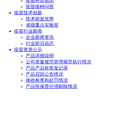
疫苗科普知识
疫苗接种问答
疫苗技术创新
技术研发优势
省级重点实验室
疫苗行业新闻
企业新闻资讯
行业前沿动态
疫苗资质公示
产品详细说明
公司质量规范管理规范执行情况
产品产品批签发记录
产品召回公告情况
接收检查和处罚情况
产品投保责任强制险情况