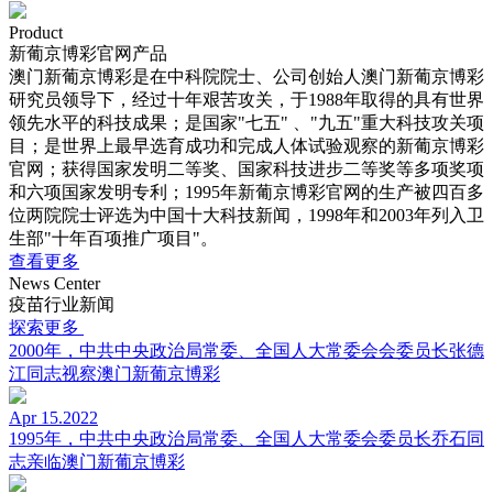
Product
新葡京博彩官网产品
澳门新葡京博彩是在中科院院士、公司创始人澳门新葡京博彩
研究员领导下，经过十年艰苦攻关，于1988年取得的具有世界
领先水平的科技成果；是国家"七五" 、"九五"重大科技攻关项
目；是世界上最早选育成功和完成人体试验观察的新葡京博彩
官网；获得国家发明二等奖、国家科技进步二等奖等多项奖项
和六项国家发明专利；1995年新葡京博彩官网的生产被四百多
位两院院士评选为中国十大科技新闻，1998年和2003年列入卫
生部"十年百项推广项目"。
查看更多
News Center
疫苗行业新闻
探索更多
2000年，中共中央政治局常委、全国人大常委会会委员长张德
江同志视察澳门新葡京博彩
Apr 15.2022
1995年，中共中央政治局常委、全国人大常委会委员长乔石同
志亲临澳门新葡京博彩