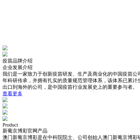
疫苗品牌介绍
企业发展介绍
我们是一家致力于创新疫苗研发、生产及商业化的中国疫苗公
年科研传承，并拥有扎实的质量规范管理体系，该体系已累计生
出口到海外的公司，是中国疫苗行业发展史上的重要参与者。
查看更多
Product
新葡京博彩官网产品
澳门新葡京博彩是在中科院院士、公司创始人澳门新葡京博彩研究