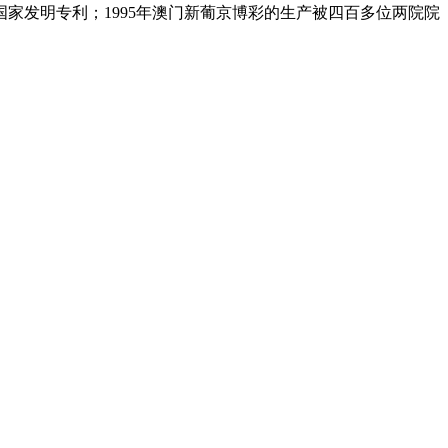
家发明专利；1995年澳门新葡京博彩的生产被四百多位两院院