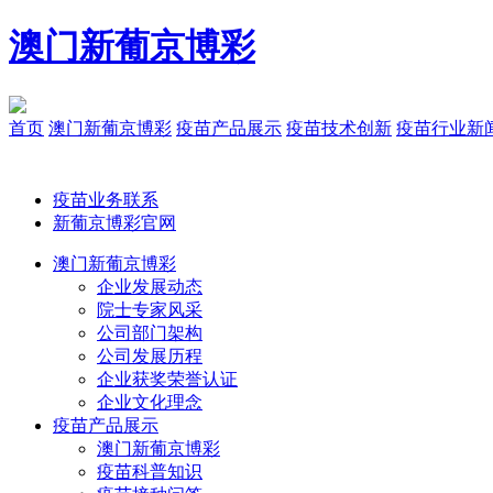
澳门新葡京博彩
首页
澳门新葡京博彩
疫苗产品展示
疫苗技术创新
疫苗行业新
疫苗业务联系
新葡京博彩官网
澳门新葡京博彩
企业发展动态
院士专家风采
公司部门架构
公司发展历程
企业获奖荣誉认证
企业文化理念
疫苗产品展示
澳门新葡京博彩
疫苗科普知识