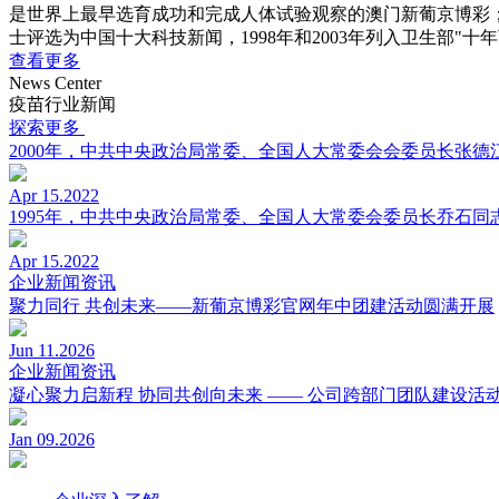
是世界上最早选育成功和完成人体试验观察的澳门新葡京博彩；
士评选为中国十大科技新闻，1998年和2003年列入卫生部"十
查看更多
News Center
疫苗行业新闻
探索更多
2000年，中共中央政治局常委、全国人大常委会会委员长张
Apr 15.2022
1995年，中共中央政治局常委、全国人大常委会委员长乔石
Apr 15.2022
企业新闻资讯
聚力同行 共创未来——新葡京博彩官网年中团建活动圆满开展
Jun 11.2026
企业新闻资讯
凝心聚力启新程 协同共创向未来 —— 公司跨部门团队建设活
Jan 09.2026