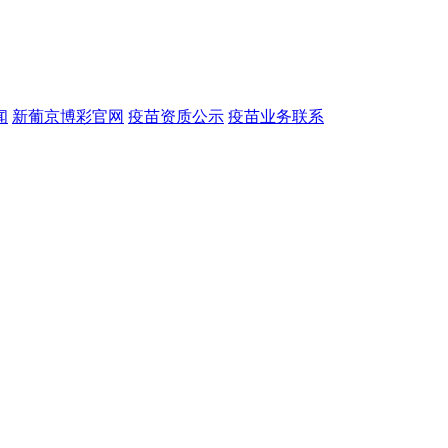
闻
新葡京博彩官网
疫苗资质公示
疫苗业务联系