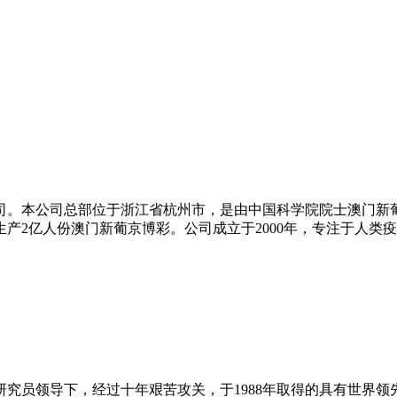
司。本公司总部位于浙江省杭州市，是由中国科学院院士澳门新
产2亿人份澳门新葡京博彩。公司成立于2000年，专注于人类
员领导下，经过十年艰苦攻关，于1988年取得的具有世界领先