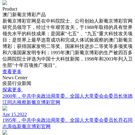
Product
澳门新葡京博彩产品
新葡京博彩官网是在中科院院士、公司创始人新葡京博彩官网
研究员领导下，经过十年艰苦攻关，于1988年取得的具有世界
领先水平的科技成果；是国家"七五" 、"九五"重大科技攻关项
目；是世界上最早选育成功和完成人体试验观察的澳门新葡京
博彩；获得国家发明二等奖、国家科技进步二等奖等多项奖项
和六项国家发明专利；1995年澳门新葡京博彩的生产被四百多
位两院院士评选为中国十大科技新闻，1998年和2003年列入卫
生部"十年百项推广项目"。
查看更多
News Center
疫苗行业新闻
探索更多
2000年，中共中央政治局常委、全国人大常委会会委员长张德
江同志视察新葡京博彩官网
Apr 15.2022
1995年，中共中央政治局常委、全国人大常委会委员长乔石同
志亲临新葡京博彩官网