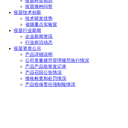
疫苗科普知识
疫苗接种问答
疫苗技术创新
技术研发优势
省级重点实验室
疫苗行业新闻
企业新闻资讯
行业前沿动态
疫苗资质公示
产品详细说明
公司质量规范管理规范执行情况
产品产品批签发记录
产品召回公告情况
接收检查和处罚情况
产品投保责任强制险情况