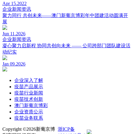
Apr 15.2022
企业新闻资讯
聚力同行 共创未来——澳门新葡京博彩年中团建活动圆满开
展
Jun 11.2026
企业新闻资讯
凝心聚力启新程 协同共创向未来 —— 公司跨部门团队建设活
动纪实
Jan 09.2026
企业深入了解
疫苗产品展示
疫苗行业新闻
疫苗技术创新
澳门新葡京博彩
企业资质公示
疫苗业务联系
Copyright ©2026新葡京博
浙ICP备