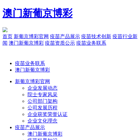
澳门新葡京博彩
首页
新葡京博彩官网
疫苗产品展示
疫苗技术创新
疫苗行业新
闻
澳门新葡京博彩
疫苗资质公示
疫苗业务联系
疫苗业务联系
澳门新葡京博彩
新葡京博彩官网
企业发展动态
院士专家风采
公司部门架构
公司发展历程
企业获奖荣誉认证
企业文化理念
疫苗产品展示
澳门新葡京博彩