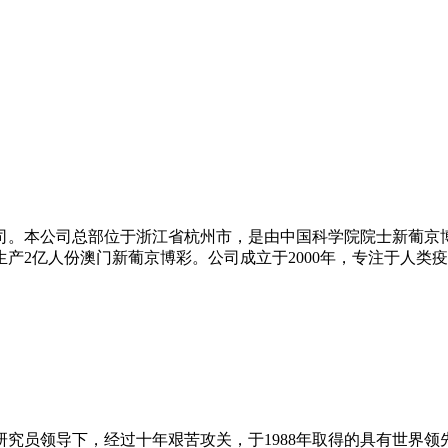
司。本公司总部位于浙江省杭州市，是由中国科学院院士新葡京
产2亿人份澳门新葡京博彩。公司成立于2000年，专注于人类
员领导下，经过十年艰苦攻关，于1988年取得的具有世界领先