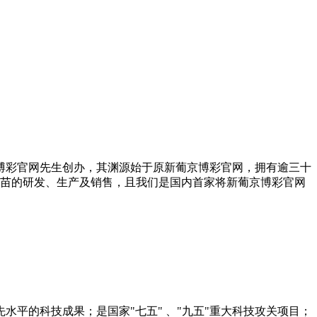
博彩官网先生创办，其渊源始于原新葡京博彩官网，拥有逾三十
疫苗的研发、生产及销售，且我们是国内首家将新葡京博彩官网
水平的科技成果；是国家"七五" 、"九五"重大科技攻关项目；