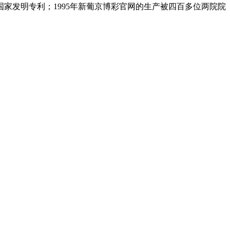
家发明专利；1995年新葡京博彩官网的生产被四百多位两院院