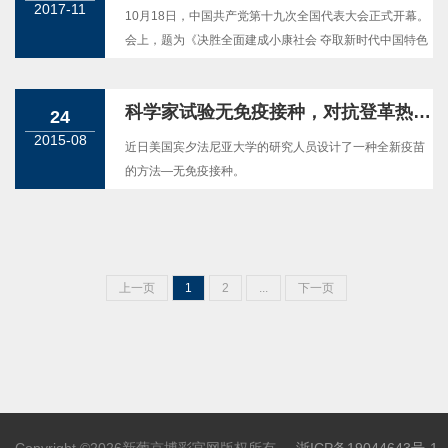
2017-11
10月18日，中国共产党第十九次全国代表大会正式开幕。
会上，题为《决胜全面建成小康社会 夺取新时代中国特色
社会主义伟大胜利》的报告，有多个部门涉及医药产业领
域，笔者着重从各个方面，对相关涉及内容进行简析，供
科学家试验无免疫接种，对抗登革热感染
大家参考。
24
2015-08
近日美国宾夕法尼亚大学的研究人员设计了一种全新疫苗
的方法—无免疫接种。
上一页
1
2
...
下一页