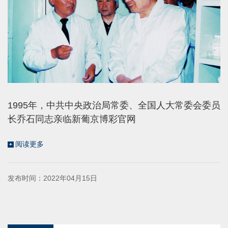
1995年，中共中央政治局常委、全国人大常委会委员
长乔石同志亲临新葡京博彩官网
阅读更多
发布时间：2022年04月15日