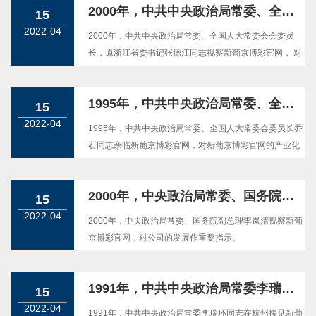
2000年，中共中央政治局常委、全国人大常委会会委员长张德江同志视察新葡京博彩官网
15
2022-04
2000年，中共中央政治局常委、全国人大常委会会委员
长，原浙江省委书记张德江同志视察新葡京博彩官网， 对
公司的疫苗技术创新作重要指示。
1995年，中共中央政治局常委、全国人大常委会委员长乔石同志亲临新葡京博彩官网
15
2022-04
1995年，中共中央政治局常委、全国人大常委会委员长乔
石同志亲临新葡京博彩官网，对新葡京博彩官网的产业化
作重要指示。
2000年，中央政治局常委、国务院副总理李岚清视察新葡京博彩官网
15
2022-04
2000年，中央政治局常委、国务院副总理李岚清视察新葡
京博彩官网，对公司的发展作重要指示。
1991年，中共中央政治局常委李瑞环同志在杭州接见新葡京博彩官网院士
15
2022-04
1991年，中共中央政治局常委李瑞环同志在杭州接见新葡