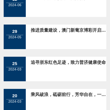
2024-06
推进质量建设，澳门新葡京博彩开启"质量年"活动
29
2024-05
追寻浙东红色足迹，致力普济健康使命
25
2024-03
乘风破浪，砥砺前行，芳华自在，一路生花——澳门新葡京博彩工会"三八节"西湖踏青活动
20
2024-03