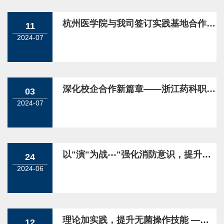
杭州医学院与我司签订实践基地合作协议
11
2024-07
深化校企合作新篇章——浙江药科职业大学实习实训基地正式落户澳门新葡京博彩
03
2024-07
以"演"为战---"强化消防意识，提升逃生能力"
24
2024-06
理论加实践，提升无菌操作技能 ——记录澳亚无菌大学培训班学习
12