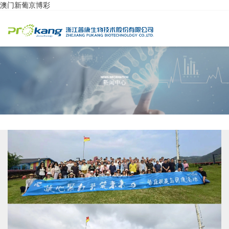
澳门新葡京博彩