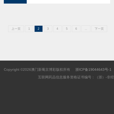
上一页
1
2
3
4
5
6
...
下一页
Copyright ©2026澳门新葡京博彩版权所有
浙ICP备19044643号-1
互联网药品信息服务资格证书编号：（浙）-非经营性-