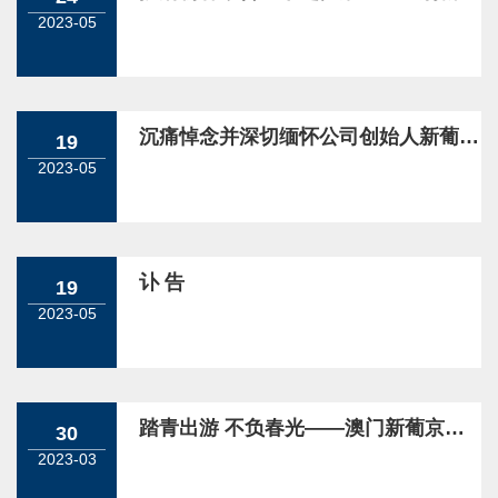
2023-05
沉痛悼念并深切缅怀公司创始人新葡京博彩官网院士
19
2023-05
讣 告
19
2023-05
踏青出游 不负春光——澳门新葡京博彩女神节湘湖一日游活动
30
2023-03