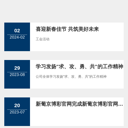
喜迎新春佳节 共筑美好未来
02
2024-02
工会活动
学习发扬"求、攻、勇、共"的工作精神
29
2023-08
公司全体学习发扬"求、攻、勇、共"的工作精神
新葡京博彩官网完成新葡京博彩官网IV期临床试验研究
20
2023-07