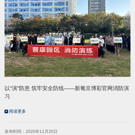
以"演"防患 筑牢安全防线——新葡京博彩官网消防演
习
阅读更多
发布时间：2025年11月20日