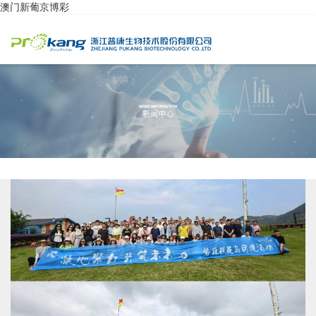
澳门新葡京博彩