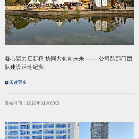
凝心聚力启新程 协同共创向未来 —— 公司跨部门团
队建设活动纪实
阅读更多
发布时间：2026年01月09日