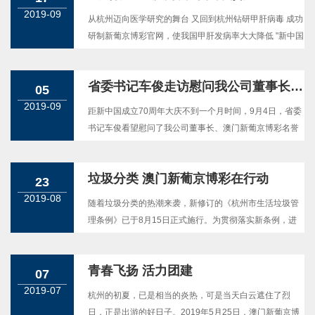
2019-09
从杭州迈向医学研究的舞台 又回到杭州钻研甲肝病毒 成功
研制新葡京博彩官网，使我国甲肝发病率大大降低 "新中国
成立70周年"特别报道·杭州院士的强国梦
省委书记车俊走访慰问我公司董事长澳门新葡京博彩院士
05
2019-09
距新中国成立70周年大庆不到一个月时间，9月4日，省委
书记车俊看望慰问了我公司董事长、澳门新葡京博彩名誉
院长、成功研制出新葡京博彩官网的中国科学院院士澳门
新葡京博彩
垃圾分类 澳门新葡京博彩在行动
23
2019-08
随着垃圾分类的热潮来袭，新修订的《杭州市生活垃圾管
理条例》已于8月15日正式施行。为贯彻落实新条例，进
一步提升澳门新葡京博彩员工的环保意识，8月22日下
午，公司邀请滨江区城管局市容环卫科来莹莹老师为大家
青春飞扬 活力团建
开展了一堂别开生面的垃圾分类知识培训讲座。
07
2019-07
杭州的初夏，已是相当的炎热，可是当天白云遮住了烈
日，正是出游的好日子。2019年5月25日，澳门新葡京博