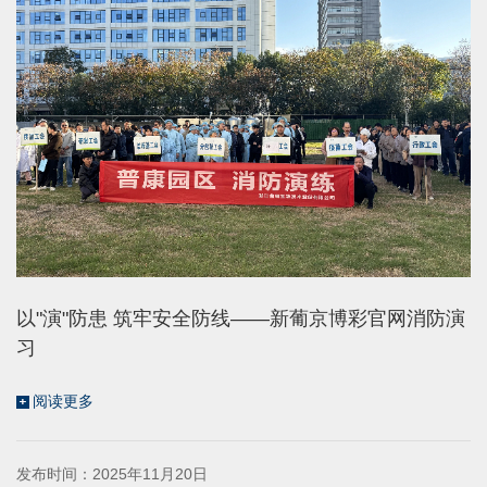
以"演"防患 筑牢安全防线——新葡京博彩官网消防演
习
阅读更多
发布时间：2025年11月20日