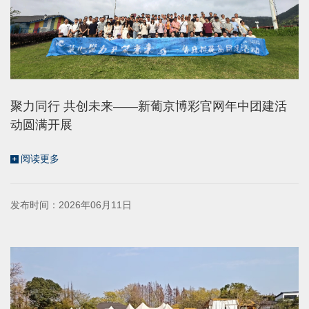
聚力同行 共创未来——新葡京博彩官网年中团建活
动圆满开展
阅读更多
发布时间：2026年06月11日