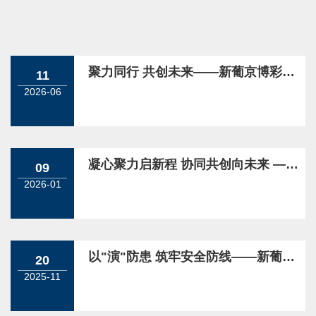
聚力同行 共创未来——新葡京博彩官网年中团建活动圆满开展
11
2026-06
凝心聚力启新程 协同共创向未来 —— 公司跨部门团队建设活动纪实
09
2026-01
以"演"防患 筑牢安全防线——新葡京博彩官网消防演习
20
2025-11