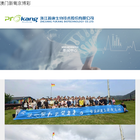
澳门新葡京博彩