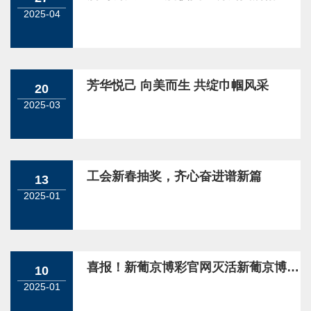
2025-04
芳华悦己 向美而生 共绽巾帼风采
20
2025-03
工会新春抽奖，齐心奋进谱新篇
13
2025-01
喜报！新葡京博彩官网灭活新葡京博彩官网获药物临床试验批准通知书
10
2025-01