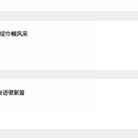
共绽巾帼风采
奋进谱新篇