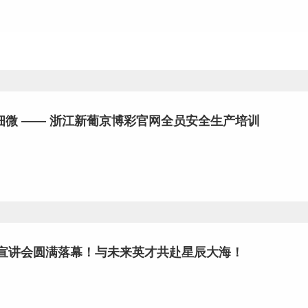
细微 —— 浙江新葡京博彩官网全员安全生产培训
园宣讲会圆满落幕！与未来英才共赴星辰大海！