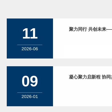
11
聚力同行 共创未来
2026-06
09
凝心聚力启新程 协同
2026-01