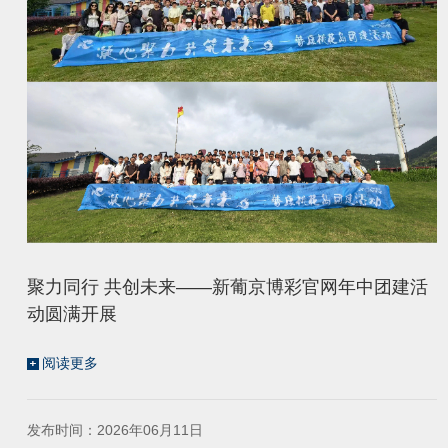
聚力同行 共创未来——新葡京博彩官网年中团建活
动圆满开展
阅读更多
发布时间：2026年06月11日