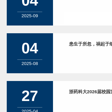
04
2025-09
04
患生于所忽，祸起于
2025-08
27
浙药科大2026届校
2025-04