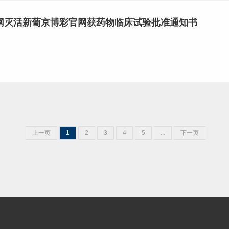
网灭活新葡京博彩官网获药物临床试验批准通知书
上一页
1
2
3
4
5
...
下一页