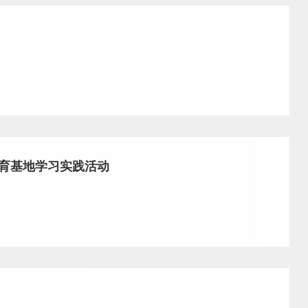
教育基地学习实践活动