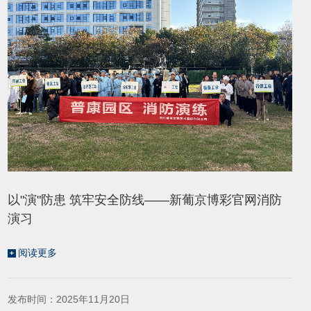
以"演"防患 筑牢安全防线——新葡京博彩官网消防
演习
阅读更多
发布时间：2025年11月20日