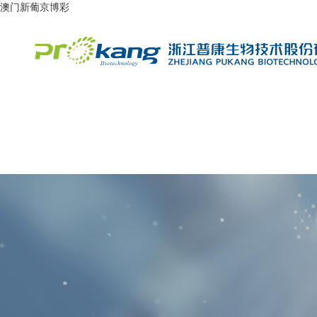
澳门新葡京博彩