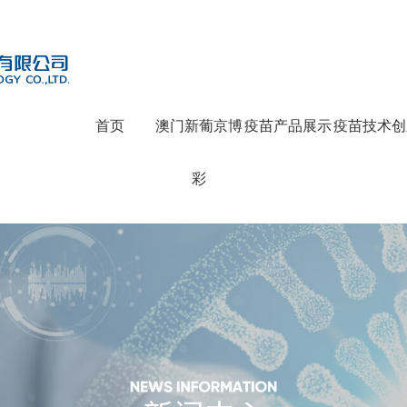
首页
澳门新葡京博
疫苗产品展示
疫苗技术创
彩