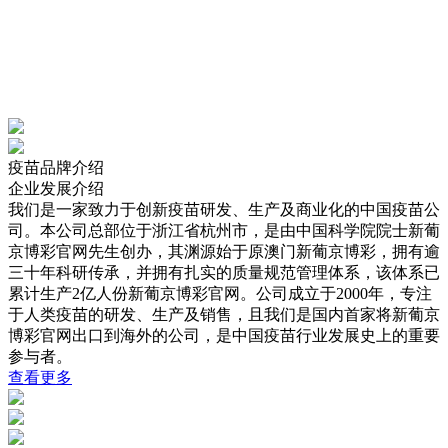
疫苗品牌介绍
企业发展介绍
我们是一家致力于创新疫苗研发、生产及商业化的中国疫苗公
司。本公司总部位于浙江省杭州市，是由中国科学院院士新葡
京博彩官网先生创办，其渊源始于原澳门新葡京博彩，拥有逾
三十年科研传承，并拥有扎实的质量规范管理体系，该体系已
累计生产2亿人份新葡京博彩官网。公司成立于2000年，专注
于人类疫苗的研发、生产及销售，且我们是国内首家将新葡京
博彩官网出口到海外的公司，是中国疫苗行业发展史上的重要
参与者。
查看更多