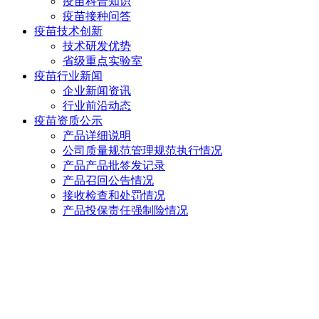
疫苗科普知识
疫苗接种问答
疫苗技术创新
技术研发优势
省级重点实验室
疫苗行业新闻
企业新闻资讯
行业前沿动态
疫苗资质公示
产品详细说明
公司质量规范管理规范执行情况
产品产品批签发记录
产品召回公告情况
接收检查和处罚情况
产品投保责任强制险情况