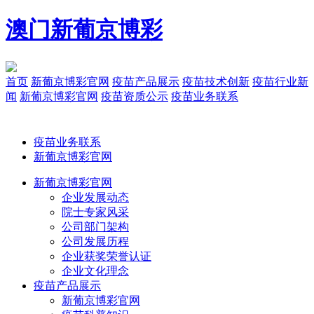
澳门新葡京博彩
首页
新葡京博彩官网
疫苗产品展示
疫苗技术创新
疫苗行业新
闻
新葡京博彩官网
疫苗资质公示
疫苗业务联系
疫苗业务联系
新葡京博彩官网
新葡京博彩官网
企业发展动态
院士专家风采
公司部门架构
公司发展历程
企业获奖荣誉认证
企业文化理念
疫苗产品展示
新葡京博彩官网