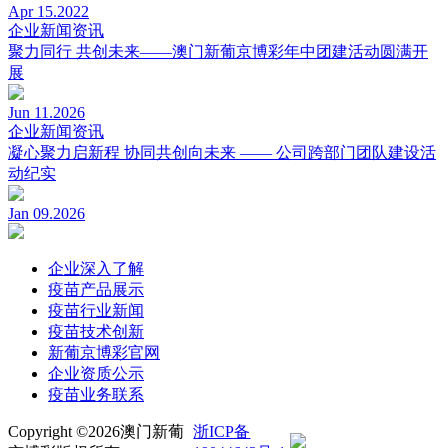
Apr 15.2022
企业新闻资讯
聚力同行 共创未来——澳门新葡京博彩年中团建活动圆满开
展
Jun 11.2026
企业新闻资讯
凝心聚力启新程 协同共创向未来 —— 公司跨部门团队建设活
动纪实
Jan 09.2026
企业深入了解
疫苗产品展示
疫苗行业新闻
疫苗技术创新
新葡京博彩官网
企业资质公示
疫苗业务联系
Copyright ©2026澳门新葡
浙ICP备