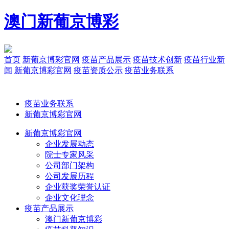
澳门新葡京博彩
首页
新葡京博彩官网
疫苗产品展示
疫苗技术创新
疫苗行业新
闻
新葡京博彩官网
疫苗资质公示
疫苗业务联系
疫苗业务联系
新葡京博彩官网
新葡京博彩官网
企业发展动态
院士专家风采
公司部门架构
公司发展历程
企业获奖荣誉认证
企业文化理念
疫苗产品展示
澳门新葡京博彩