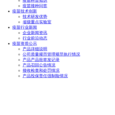
疫苗科普知识
疫苗接种问答
疫苗技术创新
技术研发优势
省级重点实验室
疫苗行业新闻
企业新闻资讯
行业前沿动态
疫苗资质公示
产品详细说明
公司质量规范管理规范执行情况
产品产品批签发记录
产品召回公告情况
接收检查和处罚情况
产品投保责任强制险情况