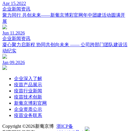
Apr 15.2022
企业新闻资讯
聚力同行 共创未来——新葡京博彩官网年中团建活动圆满开
展
Jun 11.2026
企业新闻资讯
凝心聚力启新程 协同共创向未来 —— 公司跨部门团队建设活
动纪实
Jan 09.2026
企业深入了解
疫苗产品展示
疫苗行业新闻
疫苗技术创新
新葡京博彩官网
企业资质公示
疫苗业务联系
Copyright ©2026新葡京博
浙ICP备