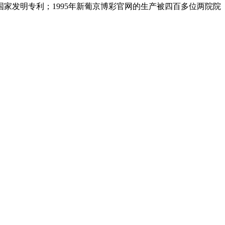
家发明专利；1995年新葡京博彩官网的生产被四百多位两院院