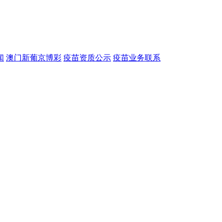
闻
澳门新葡京博彩
疫苗资质公示
疫苗业务联系