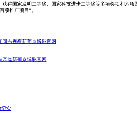
获得国家发明二等奖、国家科技进步二等奖等多项奖项和六项国
年百项推广项目"。
德江同志视察新葡京博彩官网
同志亲临新葡京博彩官网
动纪实