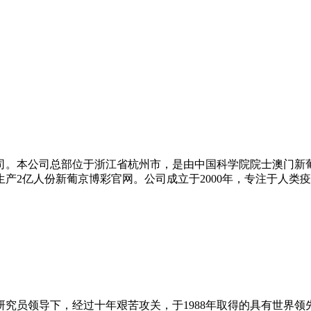
司。本公司总部位于浙江省杭州市，是由中国科学院院士澳门新
产2亿人份新葡京博彩官网。公司成立于2000年，专注于人类
员领导下，经过十年艰苦攻关，于1988年取得的具有世界领先