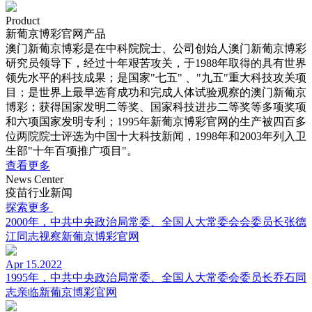
Product
新葡京博彩官网产品
澳门新葡京博彩是在中科院院士、公司创始人澳门新葡京博彩
研究员领导下，经过十年艰苦攻关，于1988年取得的具有世界
领先水平的科技成果；是国家"七五" 、"九五"重大科技攻关项
目；是世界上最早选育成功和完成人体试验观察的澳门新葡京
博彩；获得国家发明二等奖、国家科技进步二等奖等多项奖项
和六项国家发明专利；1995年新葡京博彩官网的生产被四百多
位两院院士评选为中国十大科技新闻，1998年和2003年列入卫
生部"十年百项推广项目"。
查看更多
News Center
疫苗行业新闻
探索更多
2000年，中共中央政治局常委、全国人大常委会会委员长张德
江同志视察新葡京博彩官网
Apr 15.2022
1995年，中共中央政治局常委、全国人大常委会委员长乔石同
志亲临新葡京博彩官网