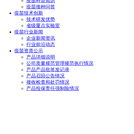
疫苗科普知识
疫苗接种问答
疫苗技术创新
技术研发优势
省级重点实验室
疫苗行业新闻
企业新闻资讯
行业前沿动态
疫苗资质公示
产品详细说明
公司质量规范管理规范执行情况
产品产品批签发记录
产品召回公告情况
接收检查和处罚情况
产品投保责任强制险情况