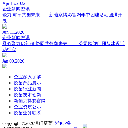
Apr 15.2022
企业新闻资讯
聚力同行 共创未来——新葡京博彩官网年中团建活动圆满开
展
Jun 11.2026
企业新闻资讯
凝心聚力启新程 协同共创向未来 —— 公司跨部门团队建设活
动纪实
Jan 09.2026
企业深入了解
疫苗产品展示
疫苗行业新闻
疫苗技术创新
新葡京博彩官网
企业资质公示
疫苗业务联系
Copyright ©2026澳门新葡
浙ICP备