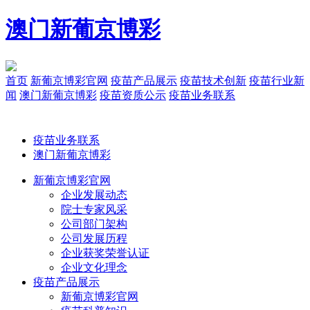
澳门新葡京博彩
首页
新葡京博彩官网
疫苗产品展示
疫苗技术创新
疫苗行业新
闻
澳门新葡京博彩
疫苗资质公示
疫苗业务联系
疫苗业务联系
澳门新葡京博彩
新葡京博彩官网
企业发展动态
院士专家风采
公司部门架构
公司发展历程
企业获奖荣誉认证
企业文化理念
疫苗产品展示
新葡京博彩官网