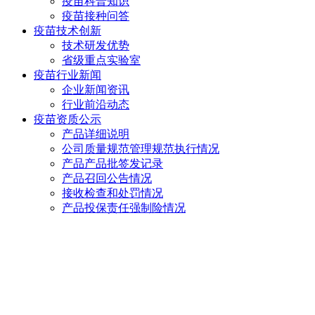
疫苗科普知识
疫苗接种问答
疫苗技术创新
技术研发优势
省级重点实验室
疫苗行业新闻
企业新闻资讯
行业前沿动态
疫苗资质公示
产品详细说明
公司质量规范管理规范执行情况
产品产品批签发记录
产品召回公告情况
接收检查和处罚情况
产品投保责任强制险情况