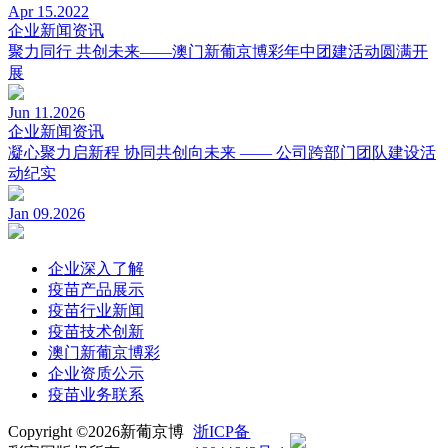
Apr 15.2022
企业新闻资讯
聚力同行 共创未来——澳门新葡京博彩年中团建活动圆满开
展
Jun 11.2026
企业新闻资讯
凝心聚力启新程 协同共创向未来 —— 公司跨部门团队建设活
动纪实
Jan 09.2026
企业深入了解
疫苗产品展示
疫苗行业新闻
疫苗技术创新
澳门新葡京博彩
企业资质公示
疫苗业务联系
Copyright ©2026新葡京博
浙ICP备