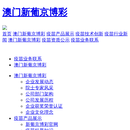
澳门新葡京博彩
首页
澳门新葡京博彩
疫苗产品展示
疫苗技术创新
疫苗行业新
闻
澳门新葡京博彩
疫苗资质公示
疫苗业务联系
疫苗业务联系
澳门新葡京博彩
澳门新葡京博彩
企业发展动态
院士专家风采
公司部门架构
公司发展历程
企业获奖荣誉认证
企业文化理念
疫苗产品展示
新葡京博彩官网