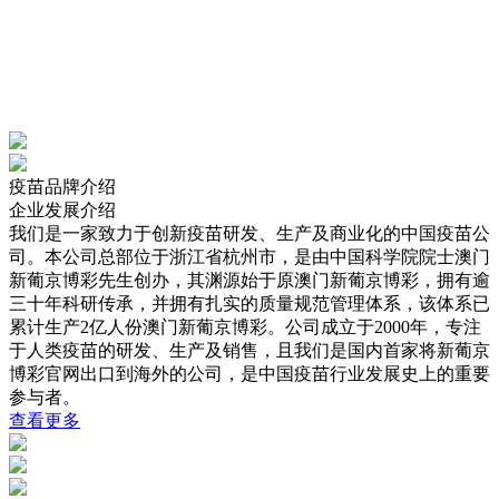
疫苗品牌介绍
企业发展介绍
我们是一家致力于创新疫苗研发、生产及商业化的中国疫苗公
司。本公司总部位于浙江省杭州市，是由中国科学院院士澳门
新葡京博彩先生创办，其渊源始于原澳门新葡京博彩，拥有逾
三十年科研传承，并拥有扎实的质量规范管理体系，该体系已
累计生产2亿人份澳门新葡京博彩。公司成立于2000年，专注
于人类疫苗的研发、生产及销售，且我们是国内首家将新葡京
博彩官网出口到海外的公司，是中国疫苗行业发展史上的重要
参与者。
查看更多