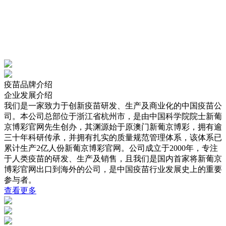
疫苗品牌介绍
企业发展介绍
我们是一家致力于创新疫苗研发、生产及商业化的中国疫苗公
司。本公司总部位于浙江省杭州市，是由中国科学院院士新葡
京博彩官网先生创办，其渊源始于原澳门新葡京博彩，拥有逾
三十年科研传承，并拥有扎实的质量规范管理体系，该体系已
累计生产2亿人份新葡京博彩官网。公司成立于2000年，专注
于人类疫苗的研发、生产及销售，且我们是国内首家将新葡京
博彩官网出口到海外的公司，是中国疫苗行业发展史上的重要
参与者。
查看更多