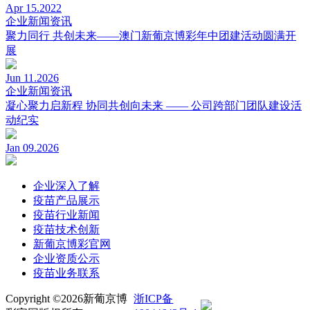
Apr 15.2022
企业新闻资讯
聚力同行 共创未来——澳门新葡京博彩年中团建活动圆满开
展
Jun 11.2026
企业新闻资讯
凝心聚力启新程 协同共创向未来 —— 公司跨部门团队建设活
动纪实
Jan 09.2026
企业深入了解
疫苗产品展示
疫苗行业新闻
疫苗技术创新
新葡京博彩官网
企业资质公示
疫苗业务联系
Copyright ©2026新葡京博
浙ICP备