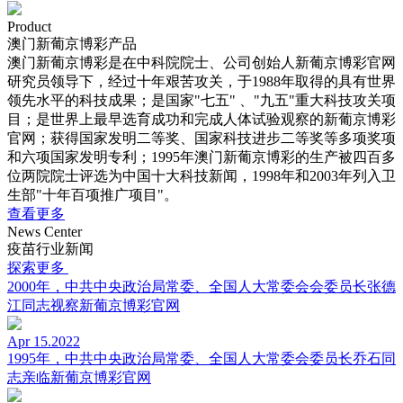
Product
澳门新葡京博彩产品
澳门新葡京博彩是在中科院院士、公司创始人新葡京博彩官网
研究员领导下，经过十年艰苦攻关，于1988年取得的具有世界
领先水平的科技成果；是国家"七五" 、"九五"重大科技攻关项
目；是世界上最早选育成功和完成人体试验观察的新葡京博彩
官网；获得国家发明二等奖、国家科技进步二等奖等多项奖项
和六项国家发明专利；1995年澳门新葡京博彩的生产被四百多
位两院院士评选为中国十大科技新闻，1998年和2003年列入卫
生部"十年百项推广项目"。
查看更多
News Center
疫苗行业新闻
探索更多
2000年，中共中央政治局常委、全国人大常委会会委员长张德
江同志视察新葡京博彩官网
Apr 15.2022
1995年，中共中央政治局常委、全国人大常委会委员长乔石同
志亲临新葡京博彩官网