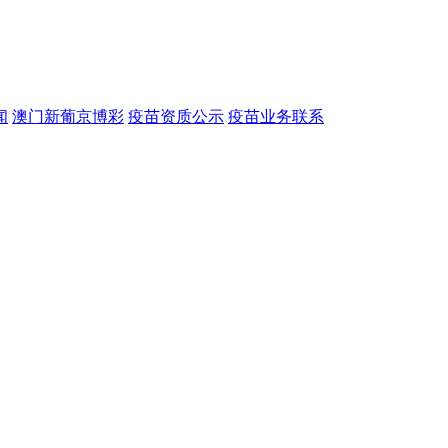
闻
澳门新葡京博彩
疫苗资质公示
疫苗业务联系