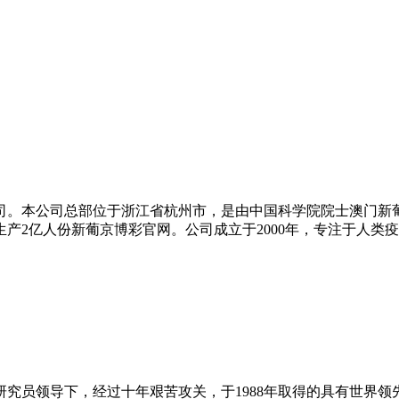
司。本公司总部位于浙江省杭州市，是由中国科学院院士澳门新
产2亿人份新葡京博彩官网。公司成立于2000年，专注于人类
员领导下，经过十年艰苦攻关，于1988年取得的具有世界领先