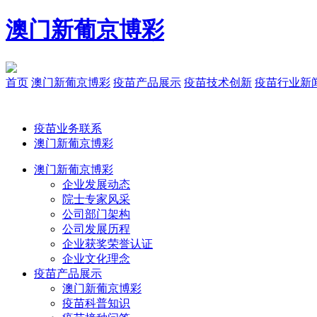
澳门新葡京博彩
首页
澳门新葡京博彩
疫苗产品展示
疫苗技术创新
疫苗行业新
疫苗业务联系
澳门新葡京博彩
澳门新葡京博彩
企业发展动态
院士专家风采
公司部门架构
公司发展历程
企业获奖荣誉认证
企业文化理念
疫苗产品展示
澳门新葡京博彩
疫苗科普知识