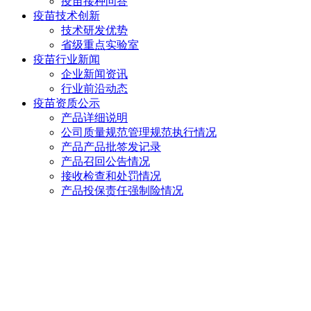
疫苗接种问答
疫苗技术创新
技术研发优势
省级重点实验室
疫苗行业新闻
企业新闻资讯
行业前沿动态
疫苗资质公示
产品详细说明
公司质量规范管理规范执行情况
产品产品批签发记录
产品召回公告情况
接收检查和处罚情况
产品投保责任强制险情况