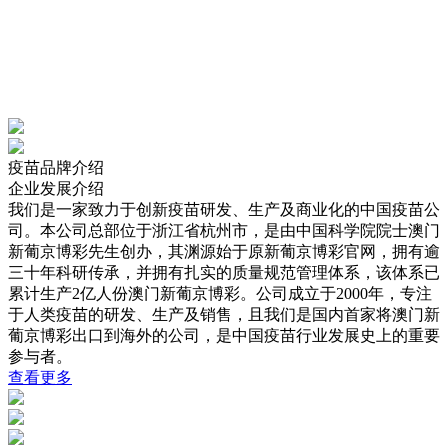
疫苗品牌介绍
企业发展介绍
我们是一家致力于创新疫苗研发、生产及商业化的中国疫苗公
司。本公司总部位于浙江省杭州市，是由中国科学院院士澳门
新葡京博彩先生创办，其渊源始于原新葡京博彩官网，拥有逾
三十年科研传承，并拥有扎实的质量规范管理体系，该体系已
累计生产2亿人份澳门新葡京博彩。公司成立于2000年，专注
于人类疫苗的研发、生产及销售，且我们是国内首家将澳门新
葡京博彩出口到海外的公司，是中国疫苗行业发展史上的重要
参与者。
查看更多