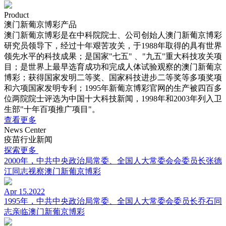
Product
澳门新葡京博彩产品
澳门新葡京博彩是在中科院院士、公司创始人澳门新葡京博彩
研究员领导下，经过十年艰苦攻关，于1988年取得的具有世界
领先水平的科技成果；是国家"七五" 、"九五"重大科技攻关项
目；是世界上最早选育成功和完成人体试验观察的澳门新葡京
博彩；获得国家发明二等奖、国家科技进步二等奖等多项奖项
和六项国家发明专利；1995年新葡京博彩官网的生产被四百多
位两院院士评选为中国十大科技新闻，1998年和2003年列入卫
生部"十年百项推广项目"。
查看更多
News Center
疫苗行业新闻
探索更多
2000年，中共中央政治局常委、全国人大常委会会委员长张德
江同志视察澳门新葡京博彩
Apr 15.2022
1995年，中共中央政治局常委、全国人大常委会委员长乔石同
志亲临澳门新葡京博彩