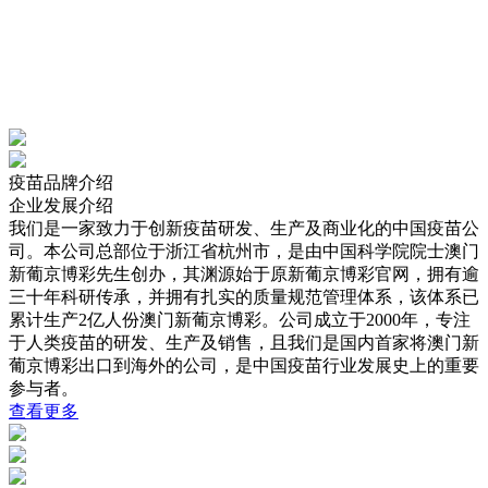
疫苗品牌介绍
企业发展介绍
我们是一家致力于创新疫苗研发、生产及商业化的中国疫苗公
司。本公司总部位于浙江省杭州市，是由中国科学院院士澳门
新葡京博彩先生创办，其渊源始于原新葡京博彩官网，拥有逾
三十年科研传承，并拥有扎实的质量规范管理体系，该体系已
累计生产2亿人份澳门新葡京博彩。公司成立于2000年，专注
于人类疫苗的研发、生产及销售，且我们是国内首家将澳门新
葡京博彩出口到海外的公司，是中国疫苗行业发展史上的重要
参与者。
查看更多