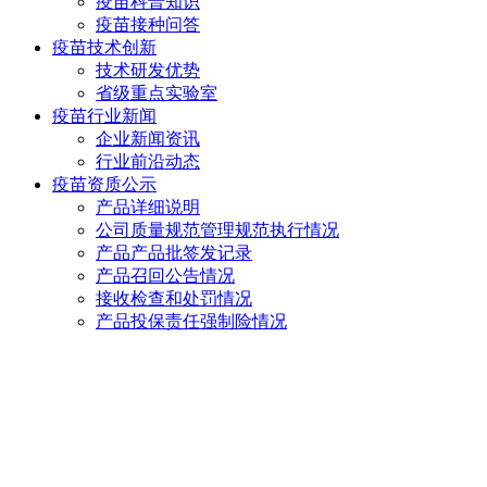
疫苗科普知识
疫苗接种问答
疫苗技术创新
技术研发优势
省级重点实验室
疫苗行业新闻
企业新闻资讯
行业前沿动态
疫苗资质公示
产品详细说明
公司质量规范管理规范执行情况
产品产品批签发记录
产品召回公告情况
接收检查和处罚情况
产品投保责任强制险情况