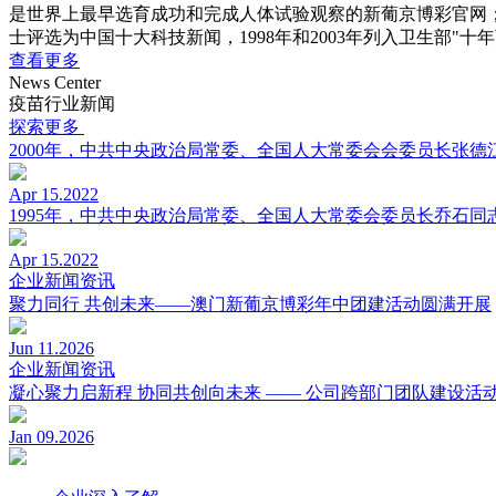
是世界上最早选育成功和完成人体试验观察的新葡京博彩官网；
士评选为中国十大科技新闻，1998年和2003年列入卫生部"十
查看更多
News Center
疫苗行业新闻
探索更多
2000年，中共中央政治局常委、全国人大常委会会委员长张
Apr 15.2022
1995年，中共中央政治局常委、全国人大常委会委员长乔石
Apr 15.2022
企业新闻资讯
聚力同行 共创未来——澳门新葡京博彩年中团建活动圆满开展
Jun 11.2026
企业新闻资讯
凝心聚力启新程 协同共创向未来 —— 公司跨部门团队建设活
Jan 09.2026