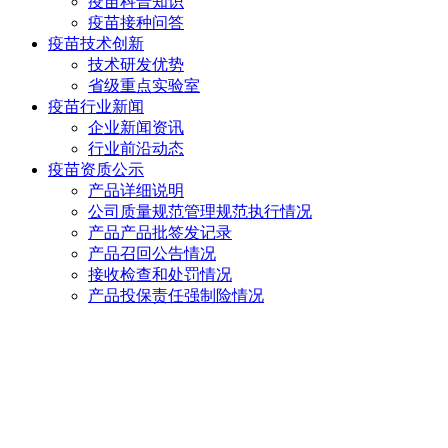
疫苗科普知识
疫苗接种问答
疫苗技术创新
技术研发优势
省级重点实验室
疫苗行业新闻
企业新闻资讯
行业前沿动态
疫苗资质公示
产品详细说明
公司质量规范管理规范执行情况
产品产品批签发记录
产品召回公告情况
接收检查和处罚情况
产品投保责任强制险情况