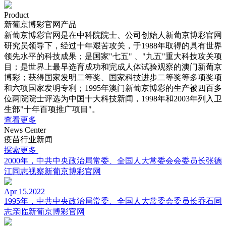
Product
新葡京博彩官网产品
新葡京博彩官网是在中科院院士、公司创始人新葡京博彩官网
研究员领导下，经过十年艰苦攻关，于1988年取得的具有世界
领先水平的科技成果；是国家"七五" 、"九五"重大科技攻关项
目；是世界上最早选育成功和完成人体试验观察的澳门新葡京
博彩；获得国家发明二等奖、国家科技进步二等奖等多项奖项
和六项国家发明专利；1995年澳门新葡京博彩的生产被四百多
位两院院士评选为中国十大科技新闻，1998年和2003年列入卫
生部"十年百项推广项目"。
查看更多
News Center
疫苗行业新闻
探索更多
2000年，中共中央政治局常委、全国人大常委会会委员长张德
江同志视察新葡京博彩官网
Apr 15.2022
1995年，中共中央政治局常委、全国人大常委会委员长乔石同
志亲临新葡京博彩官网