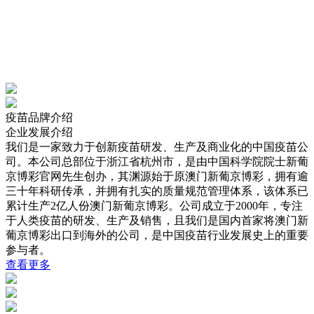
疫苗品牌介绍
企业发展介绍
我们是一家致力于创新疫苗研发、生产及商业化的中国疫苗公
司。本公司总部位于浙江省杭州市，是由中国科学院院士新葡
京博彩官网先生创办，其渊源始于原澳门新葡京博彩，拥有逾
三十年科研传承，并拥有扎实的质量规范管理体系，该体系已
累计生产2亿人份澳门新葡京博彩。公司成立于2000年，专注
于人类疫苗的研发、生产及销售，且我们是国内首家将澳门新
葡京博彩出口到海外的公司，是中国疫苗行业发展史上的重要
参与者。
查看更多