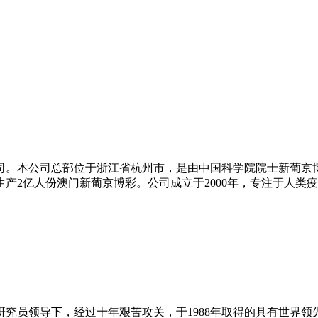
司。本公司总部位于浙江省杭州市，是由中国科学院院士新葡京
产2亿人份澳门新葡京博彩。公司成立于2000年，专注于人类
员领导下，经过十年艰苦攻关，于1988年取得的具有世界领先