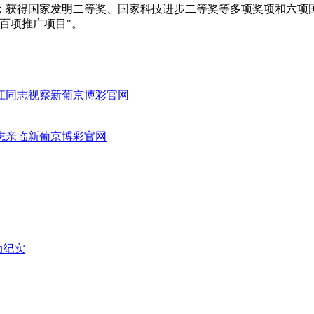
获得国家发明二等奖、国家科技进步二等奖等多项奖项和六项国
年百项推广项目"。
德江同志视察新葡京博彩官网
同志亲临新葡京博彩官网
动纪实