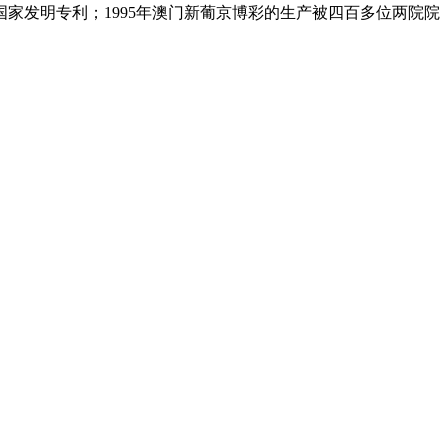
家发明专利；1995年澳门新葡京博彩的生产被四百多位两院院