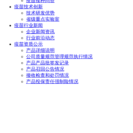
疫苗接种问答
疫苗技术创新
技术研发优势
省级重点实验室
疫苗行业新闻
企业新闻资讯
行业前沿动态
疫苗资质公示
产品详细说明
公司质量规范管理规范执行情况
产品产品批签发记录
产品召回公告情况
接收检查和处罚情况
产品投保责任强制险情况