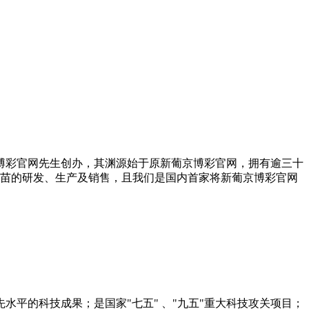
博彩官网先生创办，其渊源始于原新葡京博彩官网，拥有逾三十
疫苗的研发、生产及销售，且我们是国内首家将新葡京博彩官网
水平的科技成果；是国家"七五" 、"九五"重大科技攻关项目；