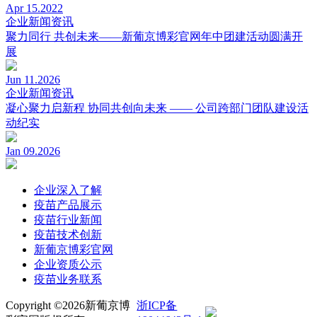
Apr 15.2022
企业新闻资讯
聚力同行 共创未来——新葡京博彩官网年中团建活动圆满开
展
Jun 11.2026
企业新闻资讯
凝心聚力启新程 协同共创向未来 —— 公司跨部门团队建设活
动纪实
Jan 09.2026
企业深入了解
疫苗产品展示
疫苗行业新闻
疫苗技术创新
新葡京博彩官网
企业资质公示
疫苗业务联系
Copyright ©2026新葡京博
浙ICP备